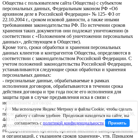
Общества с пользователем сайта Общества) с субъектом
персональных данных, Федеральным законом РФ «Об
архивном деле в Российской Федерации» № 125- ФЗ от
22.10.2004 г., сроком исковой давности, а также иными
требованиями законодательства РФ. По истечении сроков
хранения таких документов они подлежат уничтожению (в
соответствии с «Положением об уничтожении персональных
данных», действующем в Обществе).
Кроме того, сроки обработки и хранения персональных
данных клиентов и контрагентов Общества, определяются в
соответствии с законодательством Российской Федерации. С
учетом положений законодательства Российской Федерации,
устанавливаются следующие сроки обработки и хранения
персональных данных:
- персональные данные, обрабатываемые в рамках
исполнения договоров, обрабатываются в течении срока
действия договора и три года после его исполнения для
защиты прав в случае предъявления иска в связи с
исполнением договора.
- договоры и дополнительные соглашения к ним пять лет
Мы используем Яндекс Метрику и файлы Cookie, чтобы сделать
после истечения срока действия договора согласно статьи 436,
работу с сайтом удобнее. Продолжая находиться на сайте, вы
440 «Перечня типовых управленческих архивных
Принять
соглашаетесь с
политикой конфиденциальности
документов, образующихся в процессе деятельности
государственных органов, органов местного самоуправления
и организаций, с указанием сроков хранения», утв. Приказом