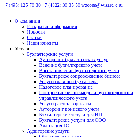
+7 (495) 125-70-30
+7 (4822) 30-35-50
wzcons@wizard-c.ru
О компании
Раскрытие информации
Новости
Статьи
Наши клиенты
Услуги
Бухгалтерские услуги
Аутсорсинг бухгалтерских услуг
Ведение бухгалтерского учета
Восстановление бухгалтерского учета
Бухгалтерское сопровождение бизнеса
Услуги главного бухгалтера
Налоговое планирование
Построение бизнес-модели бухгалтерского и
управленческого учета
Услуги расчета зарплаты
Аутсорсинг воинского учета
Бухгалтерские услуги для ИП
Бухгалтерские услуги для ООО
Адаптация 1С
Аудиторские услуги
Обязательный аудит