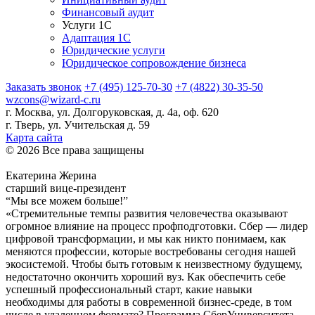
Финансовый аудит
Услуги 1С
Адаптация 1С
Юридические услуги
Юридическое сопровождение бизнеса
Заказать звонок
+7 (495) 125-70-30
+7 (4822) 30-35-50
wzcons@wizard-c.ru
г. Москва, ул. Долгоруковская, д. 4а, оф. 620
г. Тверь, ул. Учительская д. 59
Карта сайта
© 2026 Все права защищены
Екатерина Жерина
старший вице-президент
“Мы все можем больше!”
«Стремительные темпы развития человечества оказывают
огромное влияние на процесс профподготовки. Сбер — лидер
цифровой трансформации, и мы как никто понимаем, как
меняются профессии, которые востребованы сегодня нашей
экосистемой. Чтобы быть готовым к неизвестному будущему,
недостаточно окончить хороший вуз. Как обеспечить себе
успешный профессиональный старт, какие навыки
необходимы для работы в современной бизнес-среде, в том
числе в удаленном формате? Программа СберУниверситета...