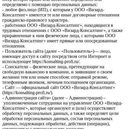
определяемо с помощью персональных данных:
- любое физ.лицо (ИП), с которым у ООО «Визард-
Консалтинг» имеются те или иные договорные отношения
гражданско-правового характера.
- работники ООО «Визард-Консалтинг», находящиеся в
трудовых отношениях с ООО «Визард-Консалтинг», а также
приравненные к ним физические лица, с которыми ООО
«Визард-Консалтинг» имеет прямые или опосредованные
отношения.
- Пользователь сайта (далее – «Пользователь»)— лицо,
имеющее доступ к сайту посредством сети Интернет и
использующее https://konsalting-profi.ru/.
- Соискатели – физические лица, претендующие на
свободную вакансию в компании, и заявившие о своем
желании тем или иным способом: отправкой резюме,
телефонным звонком, личным посещением организации.
- Сайт — официальный сайт ООО «Визард-Консалтинг»
(https://konsalting-profi.ru/).
- Администрация сайта» (далее – Администрация) –
уполномоченные сотрудники на управление ООО «Визард-
Консалтинг», которые организуют и (или) осуществляют
обработку персональных данных, а также определяет цели
обработки персональных данных, состав персональных
данных, подлежащих обработке, действия (операции),
совершаемые с персональными данными.