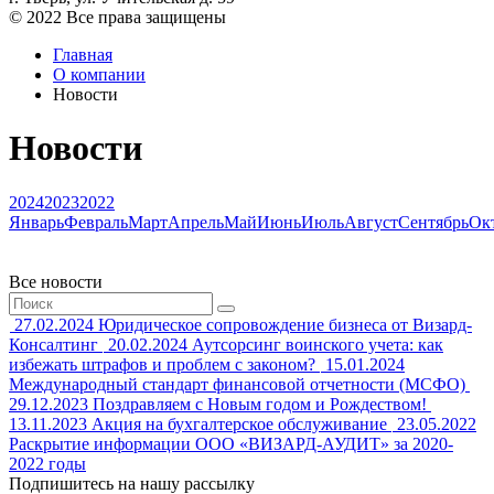
© 2022 Все права защищены
Главная
О компании
Новости
Новости
2024
2023
2022
Январь
Февраль
Март
Апрель
Май
Июнь
Июль
Август
Сентябрь
Ок
Все новости
27.02.2024
Юридическое сопровождение бизнеса от Визард-
Консалтинг
20.02.2024
Аутсорсинг воинского учета: как
избежать штрафов и проблем с законом?
15.01.2024
Международный стандарт финансовой отчетности (МСФО)
29.12.2023
Поздравляем с Новым годом и Рождеством!
13.11.2023
Акция на бухгалтерское обслуживание
23.05.2022
Раскрытие информации ООО «ВИЗАРД-АУДИТ» за 2020-
2022 годы
Подпишитесь на нашу рассылку