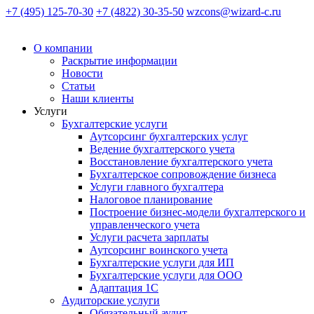
+7 (495) 125-70-30
+7 (4822) 30-35-50
wzcons@wizard-c.ru
О компании
Раскрытие информации
Новости
Статьи
Наши клиенты
Услуги
Бухгалтерские услуги
Аутсорсинг бухгалтерских услуг
Ведение бухгалтерского учета
Восстановление бухгалтерского учета
Бухгалтерское сопровождение бизнеса
Услуги главного бухгалтера
Налоговое планирование
Построение бизнес-модели бухгалтерского и
управленческого учета
Услуги расчета зарплаты
Аутсорсинг воинского учета
Бухгалтерские услуги для ИП
Бухгалтерские услуги для ООО
Адаптация 1С
Аудиторские услуги
Обязательный аудит